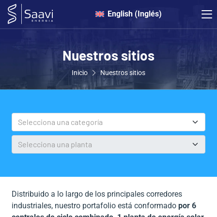
English
(
Inglés
)
Nuestros sitios
Inicio
Nuestros sitios
Distribuido a lo largo de los principales corredores
industriales, nuestro portafolio está conformado
por 6