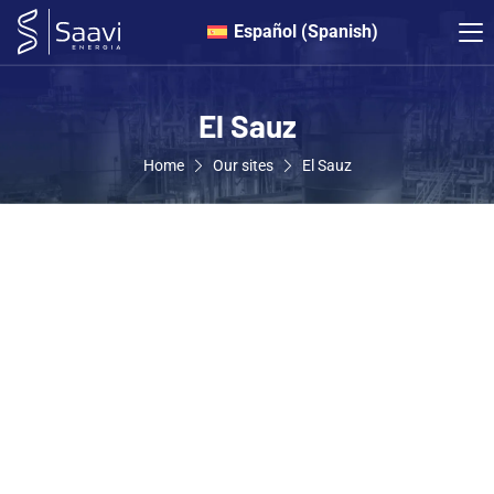
Español
(
Spanish
)
El Sauz
Home
Our sites
El Sauz